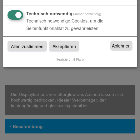
Technisch notwendig
(immer notwendig)
Technisch notwendige Cookies, um die
Datenupload
(min. 0 / max. 10)
Seitenfunktionalität zu gewährleisten
Datei auswählen
Ablehnen
Allen zustimmen
Akzeptieren
Realisiert mit Klaro!
Die Displaykartons von afterglow aus Aachen lassen sich
hochwertig bedrucken. Idealer Werbeträger, der
kostengünstig und gleichzeitig stabil ist.
Beschreibung