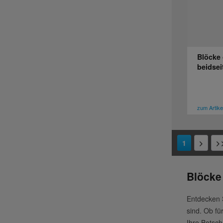
Blöcke 
beidsei
zum Artike
1
Blöcke
Entdecken S
sind. Ob fü
Ihre Botsch