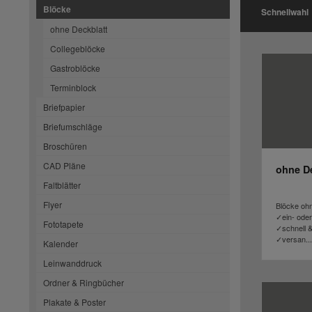
Blöcke
Schnellwahl
ohne Deckblatt
Collegeblöcke
Gastroblöcke
Terminblock
Briefpapier
Briefumschläge
Broschüren
CAD Pläne
ohne De
Faltblätter
Flyer
Blöcke oh
✓ein- oder
Fototapete
✓schnell &
✓versan...
Kalender
Leinwanddruck
Ordner & Ringbücher
Plakate & Poster