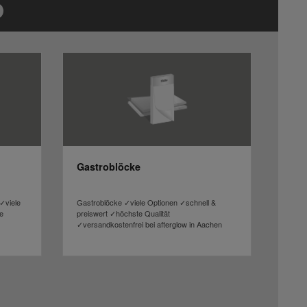
Gastroblöcke
✓viele
Gastroblöcke ✓viele Optionen ✓schnell &
e
preiswert ✓höchste Qualität
✓versandkostenfrei bei afterglow in Aachen