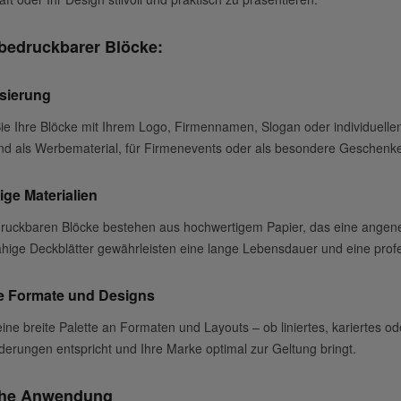
 bedruckbarer Blöcke:
isierung
ie Ihre Blöcke mit Ihrem Logo, Firmennamen, Slogan oder individuellen
nd als Werbematerial, für Firmenevents oder als besondere Geschenk
ge Materialien
ruckbaren Blöcke bestehen aus hochwertigem Papier, das eine angene
ähige Deckblätter gewährleisten eine lange Lebensdauer und eine profe
ge Formate und Designs
eine breite Palette an Formaten und Layouts – ob liniertes, kariertes 
derungen entspricht und Ihre Marke optimal zur Geltung bringt.
che Anwendung