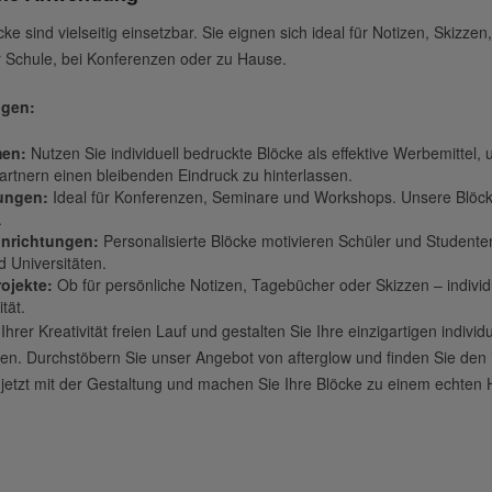
ke sind vielseitig einsetzbar. Sie eignen sich ideal für Notizen, Skizze
r Schule, bei Konferenzen oder zu Hause.
gen:
en:
Nutzen Sie individuell bedruckte Blöcke als effektive Werbemittel
rtnern einen bleibenden Eindruck zu hinterlassen.
tungen:
Ideal für Konferenzen, Seminare und Workshops. Unsere Blöcke 
.
inrichtungen:
Personalisierte Blöcke motivieren Schüler und Studenten
 Universitäten.
rojekte:
Ob für persönliche Notizen, Tagebücher oder Skizzen – individu
ität.
hrer Kreativität freien Lauf und gestalten Sie Ihre einzigartigen individ
ren. Durchstöbern Sie unser Angebot von afterglow und finden Sie den i
 jetzt mit der Gestaltung und machen Sie Ihre Blöcke zu einem echten 