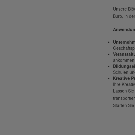
Unsere Blöc
Büro, in de
Anwendun
Unternehm
Geschäftspa
Veranstal
ankommen
Bildungse
Schulen und
Kreative P
Ihre Kreativ
Lassen Sie I
transportie
Starten Sie