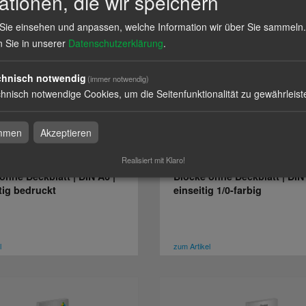
ationen, die wir speichern
Sie einsehen und anpassen, welche Information wir über Sie sammeln.
l
zum Artikel
n Sie in unserer
Datenschutzerklärung
.
chnisch notwendig
(immer notwendig)
hnisch notwendige Cookies, um die Seitenfunktionalität zu gewährleist
immen
Akzeptieren
Realisiert mit Klaro!
ohne Deckblatt | DIN A6 |
Blöcke ohne Deckblatt | DIN 
tig bedruckt
einseitig 1/0-farbig
l
zum Artikel