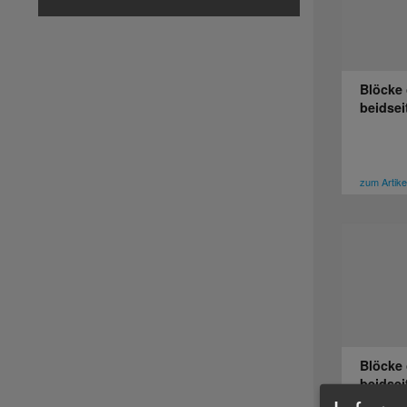
Blöcke 
beidsei
zum Artike
Blöcke 
beidsei