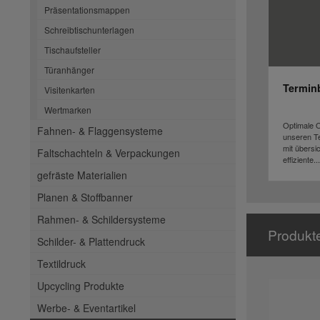
Präsentationsmappen
Schreibtischunterlagen
Tischaufsteller
Türanhänger
Termin
Visitenkarten
Wertmarken
Optimale O
Fahnen- & Flaggensysteme
unseren Te
mit übersi
Faltschachteln & Verpackungen
effiziente...
gefräste Materialien
Planen & Stoffbanner
Rahmen- & Schildersysteme
Produkt
Schilder- & Plattendruck
Textildruck
Upcycling Produkte
Werbe- & Eventartikel