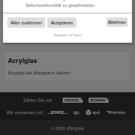
Seitenfunktionalität zu gewährleisten
Acrylglas - 3 mm
Ablehnen
Allen zustimmen
Akzeptieren
zum Artikel
Realisiert mit Klaro!
Acrylglas
Acrylglas bei afterglow in Aachen
Zahlen Sie mit:
Wir versenden mit:
© 2026 afterglow