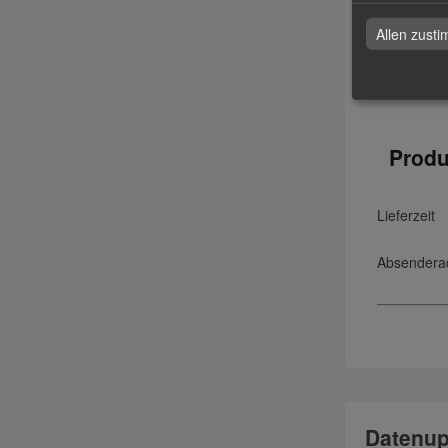
Druck
Allen zust
Datenchec
Produ
Lieferzeit
Absendera
Datenup