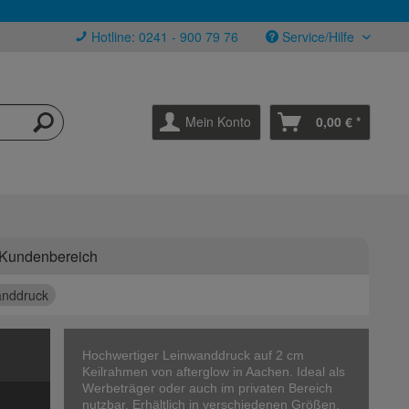
Hotline: 0241 - 900 79 76
Service/Hilfe
Mein Konto
0,00 € *
Kundenbereich
anddruck
Hochwertiger Leinwanddruck auf 2 cm
Keilrahmen von afterglow in Aachen. Ideal als
Werbeträger oder auch im privaten Bereich
nutzbar. Erhältlich in verschiedenen Größen.