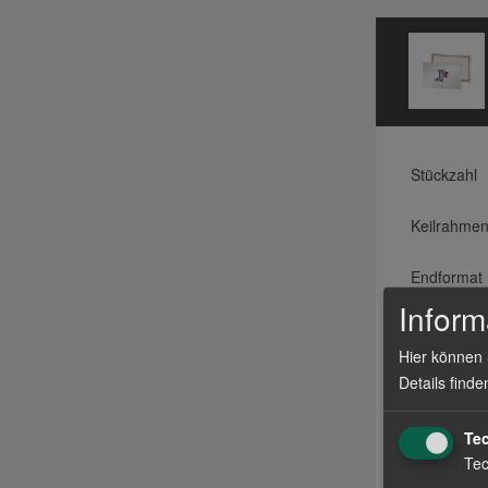
Stückzahl
Keilrahmen
Endformat
Inform
Druckmater
Hier können 
Qualität
Details finde
Farbigkeit
Te
Tec