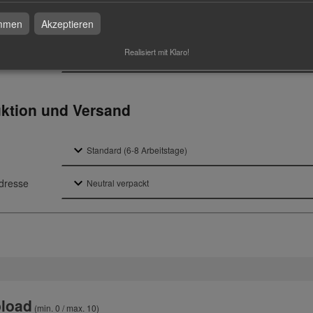
daten überprüfen
immen
Akzeptieren
Realisiert mit Klaro!
k
ktion und Versand
dresse
load
(min. 0 / max. 10)