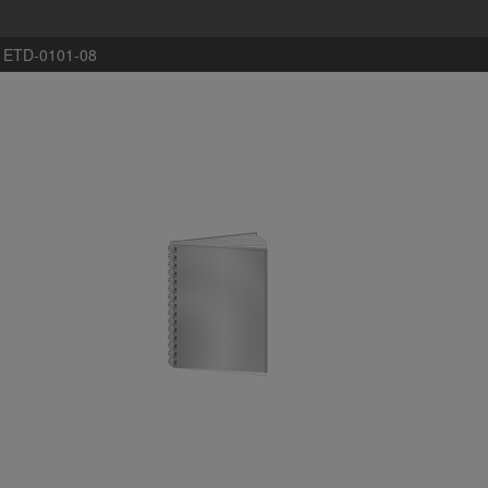
:
ETD-0101-08