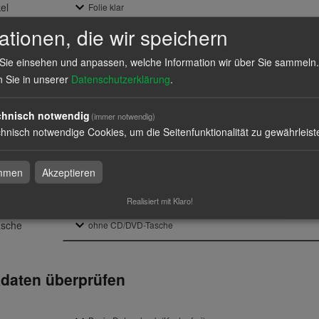
el
ationen, die wir speichern
kel
Sie einsehen und anpassen, welche Information wir über Sie sammeln.
 Seiten
n Sie in unserer
Datenschutzerklärung
.
iten in
chnisch notwendig
(immer notwendig)
hnisch notwendige Cookies, um die Seitenfunktionalität zu gewährleist
ial
immen
Akzeptieren
rbeit
Realisiert mit Klaro!
sche
daten überprüfen