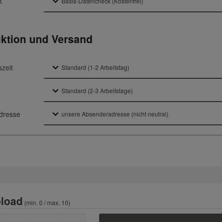
k
ktion und Versand
szeit
dresse
load
(min. 0 / max. 10)