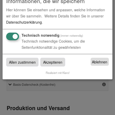
Informationen, die wir speichern
Druck der Arbeit
Hier können Sie einsehen und anpassen, welche Information
wir über Sie sammeln.
Weitere Details finden Sie in unserer
Datenschutzerklärung
.
CD/DVD-Tasche
Technisch notwendig
(immer notwendig)
Technisch notwendige Cookies, um die
Seitenfunktionalität zu gewährleisten
Ablehnen
Druckdaten überprüfen
Allen zustimmen
Akzeptieren
Realisiert mit Klaro!
Datencheck
Produktion und Versand